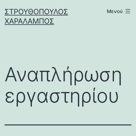
Μετάβαση
ΣΤΡΟΥΘΌΠΟΥΛΟΣ
Μενού
σε
ΧΑΡΆΛΑΜΠΟΣ
περιεχόμενο
Αναπλήρωση
εργαστηρίου