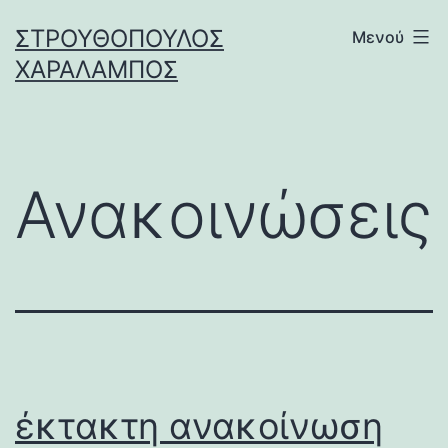
Μετάβαση
ΣΤΡΟΥΘΌΠΟΥΛΟΣ
Μενού
σε
ΧΑΡΆΛΑΜΠΟΣ
περιεχόμενο
Ανακοινώσεις
έκτακτη ανακοίνωση