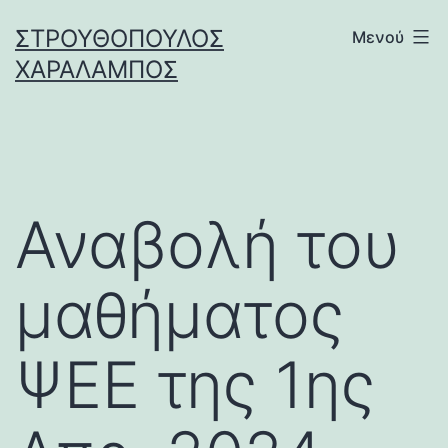
Μετάβαση
ΣΤΡΟΥΘΌΠΟΥΛΟΣ
Μενού
σε
ΧΑΡΆΛΑΜΠΟΣ
περιεχόμενο
Αναβολή του
μαθήματος
ΨΕΕ της 1ης